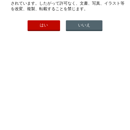
2023年01月10日
その他
されています。したがって許可なく、文書、写真、イラスト等
2007年
を改変、複製、転載することを禁じます。
「添付文書同梱廃止」変更開始製造番号及び出荷
2006年
予定時期
2005年
（PDF:412KB）
はい
いいえ
2004年
2003年
2002年
PICK UP
こちらもご覧ください
ヘルスケア製品一覧
会社案内
研究開発活動
わかもと製薬公式ソーシャルメデ
ィア
PAGE TOP