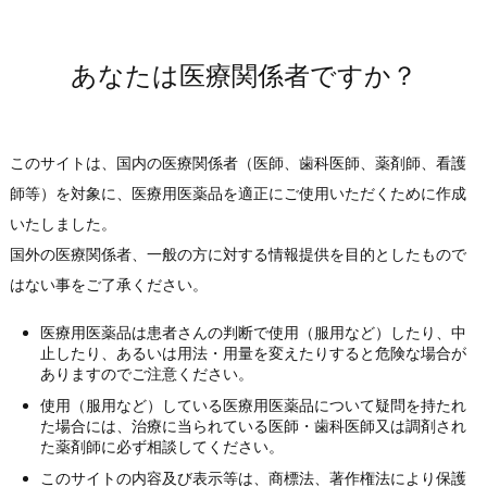
2023年
2022年
2023年08月04日
その他
「マキュエイド眼注用40㎎」国内製造所の追加に
2021年
あなたは医療関係者ですか？
関する承認事項一部変更承認申請のお知らせ
2020年
（PDF:77KB）
2019年
2018年
2023年05月29日
セミナー案内
このサイトは、国内の医療関係者（医師、歯科医師、薬剤師、看護
第29回日本糖尿病眼学会総会モーニングセミナー
2017年
師等）を対象に、医療用医薬品を適正にご使用いただくために作成
2のご案内
2016年
いたしました。
（PDF:520KB）
2015年
国外の医療関係者、一般の方に対する情報提供を目的としたもので
2014年
2023年02月10日
セミナー案内
はない事をご了承ください。
第127回日本眼科学会総会ランチョンセミナー26
2013年
のご案内
医療用医薬品は患者さんの判断で使用（服用など）したり、中
2012年
止したり、あるいは用法・用量を変えたりすると危険な場合が
（PDF:1,066KB）
ありますのでご注意ください。
2011年
使用（服用など）している医療用医薬品について疑問を持たれ
2023年02月09日
2010年
その他
た場合には、治療に当られている医師・歯科医師又は調剤され
アレルウォッチ 涙液IgE 操作方法に関する動画を
2009年
た薬剤師に必ず相談してください。
掲載しました。
2008年
このサイトの内容及び表示等は、商標法、著作権法により保護