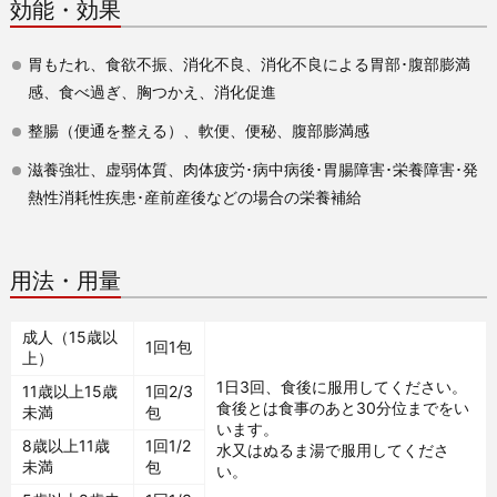
効能・効果
胃もたれ、食欲不振、消化不良、消化不良による胃部･腹部膨満
感、食べ過ぎ、胸つかえ、消化促進
整腸（便通を整える）、軟便、便秘、腹部膨満感
滋養強壮、虚弱体質、肉体疲労･病中病後･胃腸障害･栄養障害･発
熱性消耗性疾患･産前産後などの場合の栄養補給
用法・用量
成人（15歳以
1回1包
上）
1日3回、食後に服用してください。
11歳以上15歳
1回2/3
食後とは食事のあと30分位までをい
未満
包
います。
8歳以上11歳
1回1/2
水又はぬるま湯で服用してくださ
未満
包
い。