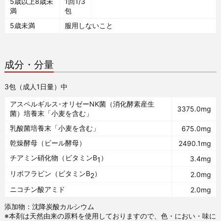
5歳以上8歳未
1回1/3
満
包
5歳未満
服用しないこと
成分・分量
3包（成人1日量）中
アスペルギルス･オリゼーNK菌（消化酵素産生
3375.0mg
菌）培養末「小麦を含む」
乳酸菌培養末「小麦を含む」
675.0mg
乾燥酵母（ビール酵母）
2490.1mg
チアミン硝化物（ビタミンB
）
3.4mg
1
リボフラビン（ビタミンB
）
2.0mg
2
ニコチン酸アミド
2.0mg
添加物：沈降炭酸カルシウム
※本剤は天然由来の原料を使用しておりますので、色・におい・味に