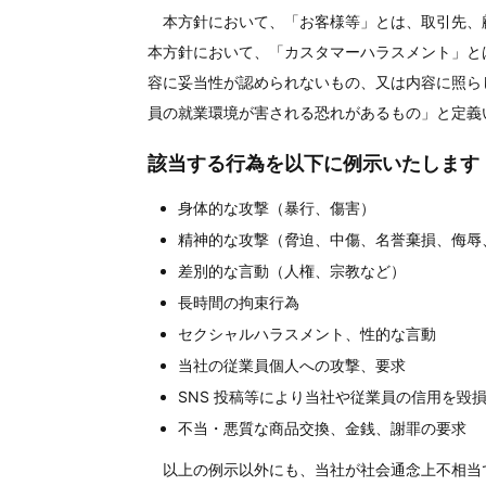
本方針において、「お客様等」とは、取引先、
本方針において、「カスタマーハラスメント」と
容に妥当性が認められないもの、又は内容に照ら
員の就業環境が害される恐れがあるもの」と定義
該当する行為を以下に例示いたします
身体的な攻撃（暴行、傷害）
精神的な攻撃（脅迫、中傷、名誉棄損、侮辱
差別的な言動（人権、宗教など）
長時間の拘束行為
セクシャルハラスメント、性的な言動
当社の従業員個人への攻撃、要求
SNS 投稿等により当社や従業員の信用を毀
不当・悪質な商品交換、金銭、謝罪の要求
以上の例示以外にも、当社が社会通念上不相当