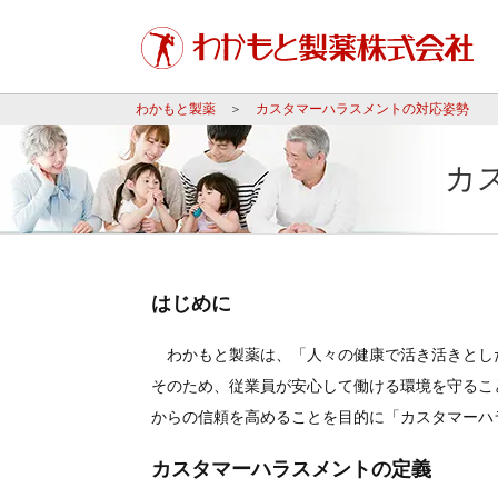
わかもと製薬
カスタマーハラスメントの対応姿勢
IR NEWS
2026年08月05日
カ
採用についての考え
医
強力わかもと
顆粒わかもと
はじめに
ヘルスケア製品一覧へ
中期経営計画
研究開発活動
透明性に関する指針
わかもと製薬は、「人々の健康で活き活きとし
そのため、従業員が安心して働ける環境を守るこ
からの信頼を高めることを目的に「カスタマーハ
決算説明会
オプティエイドシリーズ
フェムテック製
カスタマーハラスメントの定義