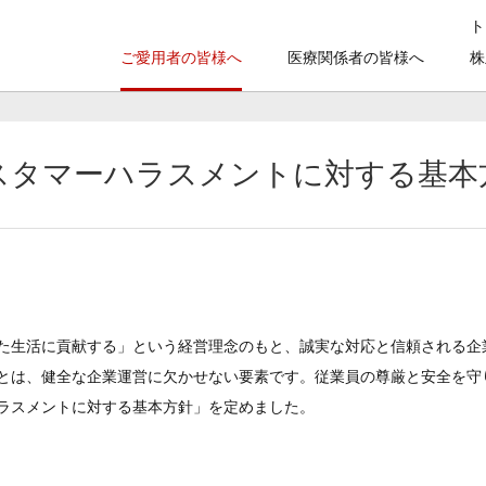
ト
ご愛用者の皆様へ
医療関係者の皆様へ
株
2027年３月期 第１四半期決算短信〔日本基準〕（非連結） （PD
会社案内
スタマーハラスメントに対する基本
トップメッセージ
事業紹介
アバンビーズ
方
療関係者の皆様へ
新卒者採用
オプティエイドシ
キャリア採用
わかもと整腸薬
オーラルタブレット
アバンビー
統合報告書
有価証券報告書 / 四半期報告書
サステナビリティ基本方針
環境への取り組み
健康経営
た生活に貢献する」という経営理念のもと、誠実な対応と信頼される企
ヘルスケア製品一覧へ
とは、健全な企業運営に欠かせない要素です。従業員の尊厳と安全を守
ラスメントに対する基本方針」を定めました。
株式情報
財務・業績ハイライト
品一覧