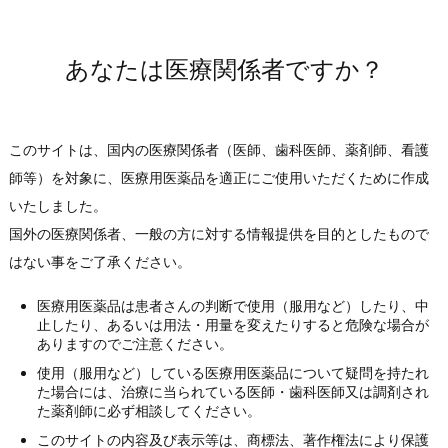
2023年
2022年
2003年05月01日
その他
生物由来製品の指定に関するお知らせ
2021年
あなたは医療関係者ですか？
（PDF:23KB）
2020年
2019年
2018年
このサイトは、国内の医療関係者（医師、歯科医師、薬剤師、看護
2017年
師等）を対象に、医療用医薬品を適正にご使用いただくために作成
2016年
いたしました。
2015年
国外の医療関係者、一般の方に対する情報提供を目的としたもので
2014年
はない事をご了承ください。
2013年
医療用医薬品は患者さんの判断で使用（服用など）したり、中
2012年
止したり、あるいは用法・用量を変えたりすると危険な場合が
ありますのでご注意ください。
2011年
使用（服用など）している医療用医薬品について疑問を持たれ
2010年
た場合には、治療に当られている医師・歯科医師又は調剤され
2009年
た薬剤師に必ず相談してください。
2008年
このサイトの内容及び表示等は、商標法、著作権法により保護