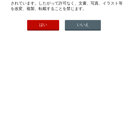
されています。したがって許可なく、文書、写真、イラスト等
2007年
を改変、複製、転載することを禁じます。
2006年
2005年
はい
いいえ
2004年
2003年
2002年
PICK UP
こちらもご覧ください
ヘルスケア製品一覧
会社案内
研究開発活動
わかもと製薬公式ソーシャルメデ
ィア
PAGE TOP