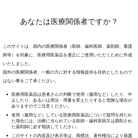
2023年
2009年06月01日
その他
2022年
アレルウォッチ 涙液IgE 使用期限及び表示変更に
係わるご案内
2021年
あなたは医療関係者ですか？
（PDF:52KB）
2020年
2019年
2018年
このサイトは、国内の医療関係者（医師、歯科医師、薬剤師、看護
2017年
師等）を対象に、医療用医薬品を適正にご使用いただくために作成
2016年
いたしました。
2015年
国外の医療関係者、一般の方に対する情報提供を目的としたもので
2014年
はない事をご了承ください。
2013年
医療用医薬品は患者さんの判断で使用（服用など）したり、中
2012年
止したり、あるいは用法・用量を変えたりすると危険な場合が
ありますのでご注意ください。
2011年
使用（服用など）している医療用医薬品について疑問を持たれ
2010年
た場合には、治療に当られている医師・歯科医師又は調剤され
2009年
た薬剤師に必ず相談してください。
2008年
このサイトの内容及び表示等は、商標法、著作権法により保護