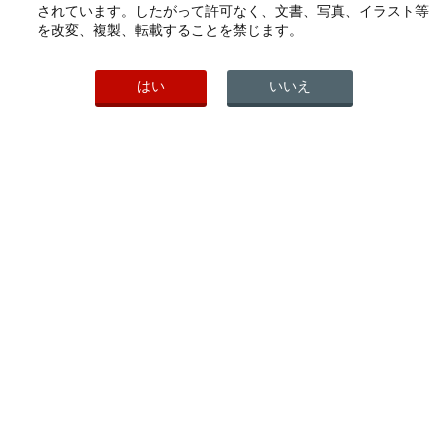
されています。したがって許可なく、文書、写真、イラスト等
2007年
を改変、複製、転載することを禁じます。
2006年
2005年
はい
いいえ
2004年
2003年
2002年
PICK UP
こちらもご覧ください
ヘルスケア製品一覧
会社案内
研究開発活動
わかもと製薬公式ソーシャルメデ
ィア
PAGE TOP