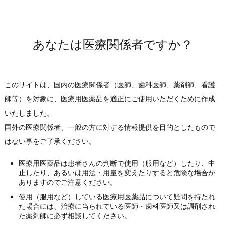
（PDF:263KB）
2024年
2023年
2020年08月03日
使用上の注意改訂
2022年
リノロサール注射液2mg/4mg/20mg(0.4%)
あなたは医療関係者ですか？
2021年
（PDF:580KB）
2020年
2020年01月21日
使用上の注意改訂
2019年
このサイトは、国内の医療関係者（医師、歯科医師、薬剤師、看護
（PDF:254KB）
マキュエイド眼注用40mg
2018年
師等）を対象に、医療用医薬品を適正にご使用いただくために作成
2017年
いたしました。
2016年
国外の医療関係者、一般の方に対する情報提供を目的としたもので
2015年
はない事をご了承ください。
2014年
医療用医薬品は患者さんの判断で使用（服用など）したり、中
2013年
止したり、あるいは用法・用量を変えたりすると危険な場合が
2012年
ありますのでご注意ください。
2011年
使用（服用など）している医療用医薬品について疑問を持たれ
た場合には、治療に当られている医師・歯科医師又は調剤され
2010年
た薬剤師に必ず相談してください。
2009年