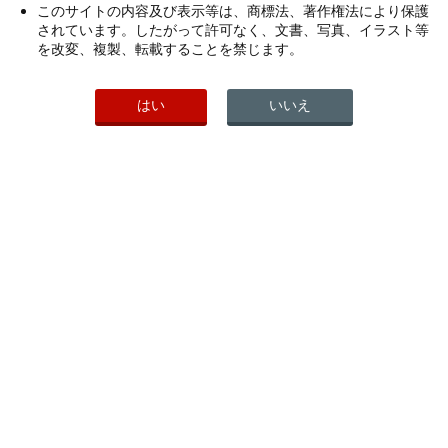
このサイトの内容及び表示等は、商標法、著作権法により保護
2008年
されています。したがって許可なく、文書、写真、イラスト等
を改変、複製、転載することを禁じます。
2007年
2006年
はい
いいえ
2005年
2004年
2003年
2002年
PICK UP
こちらもご覧ください
ヘルスケア製品一覧
会社案内
研究開発活動
わかもと製薬公式ソーシャルメデ
ィア