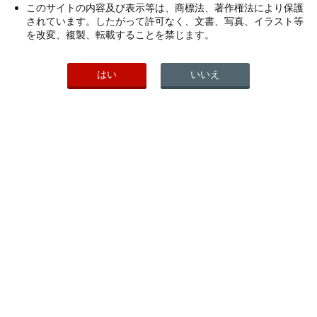
このサイトの内容及び表示等は、商標法、著作権法により保護
2008年
されています。したがって許可なく、文書、写真、イラスト等
を改変、複製、転載することを禁じます。
2007年
2006年
はい
いいえ
2005年
2004年
2003年
2002年
PICK UP
こちらもご覧ください
ヘルスケア製品一覧
会社案内
研究開発活動
わかもと製薬公式ソーシャルメデ
ィア