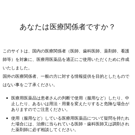
2024年
表示のお知らせ
2023年
（PDF:1,777KB）
2022年
あなたは医療関係者ですか？
2016年01月05日
包材変更
2021年
レベニンS散 販売名等変更のお知らせ
2020年
（PDF:661KB）
2019年
このサイトは、国内の医療関係者（医師、歯科医師、薬剤師、看護
2018年
師等）を対象に、医療用医薬品を適正にご使用いただくために作成
2017年
いたしました。
2016年
国外の医療関係者、一般の方に対する情報提供を目的としたもので
2015年
はない事をご了承ください。
2014年
医療用医薬品は患者さんの判断で使用（服用など）したり、中
2013年
止したり、あるいは用法・用量を変えたりすると危険な場合が
2012年
ありますのでご注意ください。
2011年
使用（服用など）している医療用医薬品について疑問を持たれ
た場合には、治療に当られている医師・歯科医師又は調剤され
2010年
た薬剤師に必ず相談してください。
2009年