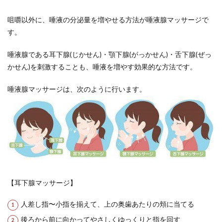
咀嚼以外に、唾液の分泌量を増やせる方法が唾液腺マッサージで
す。
唾液腺である耳下腺(じかせん)・顎下腺(がっかせん)・舌下腺(ぜっ
かせん)を刺激することも、唾液を増やす効果的な方法です。
唾液腺マッサージは、次のように行います。
【耳下腺マッサージ】
人差し指〜小指を揃えて、上の奥歯あたりの頬に当てる
後ろから前に向かってやさしくゆっくりと指を回す