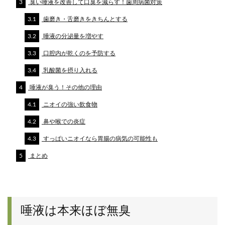
3
臭い唾液を改善して口臭を減らす！歯周病菌対策
3.1
歯磨き・舌磨きをきちんとする
3.2
唾液の分泌量を増やす
3.3
口腔内が乾くのを予防する
3.4
乳酸菌を摂り入れる
4
唾液が臭う！その他の理由
4.1
ニオイの強い飲食物
4.2
鼻や喉での炎症
4.3
すっぱいニオイなら胃腸の病気の可能性も
5
まとめ
唾液は本来ほぼ無臭