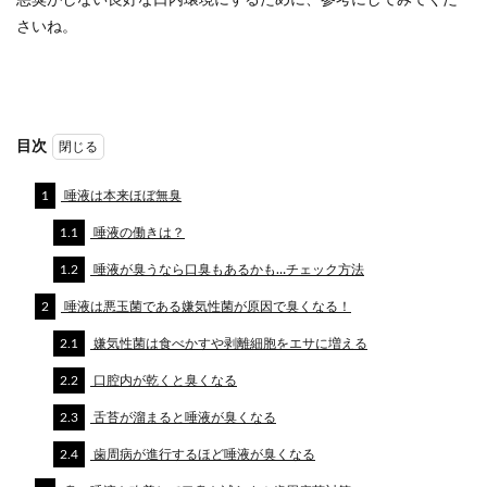
さいね。
目次
1
唾液は本来ほぼ無臭
1.1
唾液の働きは？
1.2
唾液が臭うなら口臭もあるかも…チェック方法
2
唾液は悪玉菌である嫌気性菌が原因で臭くなる！
2.1
嫌気性菌は食べかすや剥離細胞をエサに増える
2.2
口腔内が乾くと臭くなる
2.3
舌苔が溜まると唾液が臭くなる
2.4
歯周病が進行するほど唾液が臭くなる