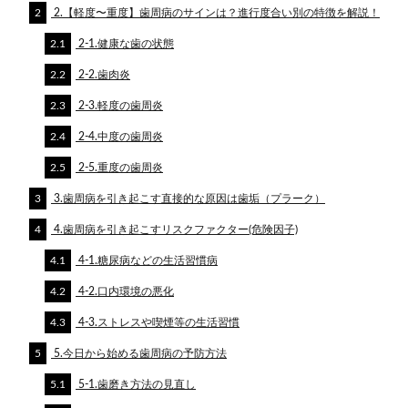
2
2.【軽度〜重度】歯周病のサインは？進行度合い別の特徴を解説！
2.1
2-1.健康な歯の状態
2.2
2-2.歯肉炎
2.3
2-3.軽度の歯周炎
2.4
2-4.中度の歯周炎
2.5
2-5.重度の歯周炎
3
3.歯周病を引き起こす直接的な原因は歯垢（プラーク）
4
4.歯周病を引き起こすリスクファクター(危険因子)
4.1
4-1.糖尿病などの生活習慣病
4.2
4-2.口内環境の悪化
4.3
4-3.ストレスや喫煙等の生活習慣
5
5.今日から始める歯周病の予防方法
5.1
5-1.歯磨き方法の見直し